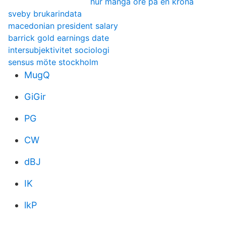
hur många öre på en krona
sveby brukarindata
macedonian president salary
barrick gold earnings date
intersubjektivitet sociologi
sensus möte stockholm
MugQ
GiGir
PG
CW
dBJ
IK
lkP