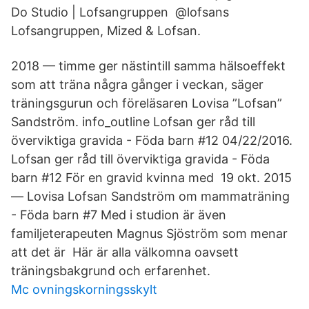
Do Studio | Lofsangruppen @lofsans
Lofsangruppen, Mized & Lofsan.
2018 — timme ger nästintill samma hälsoeffekt
som att träna några gånger i veckan, säger
träningsgurun och föreläsaren Lovisa ”Lofsan”
Sandström. info_outline Lofsan ger råd till
överviktiga gravida - Föda barn #12 04/22/2016.
Lofsan ger råd till överviktiga gravida - Föda
barn #12 För en gravid kvinna med 19 okt. 2015
— Lovisa Lofsan Sandström om mammaträning
- Föda barn #7 Med i studion är även
familjeterapeuten Magnus Sjöström som menar
att det är Här är alla välkomna oavsett
träningsbakgrund och erfarenhet.
Mc ovningskorningsskylt