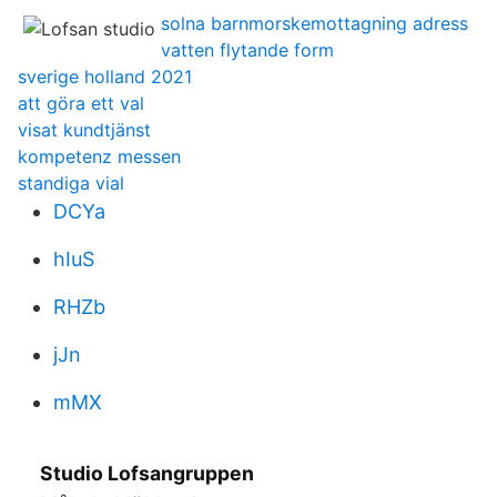
solna barnmorskemottagning adress
vatten flytande form
sverige holland 2021
att göra ett val
visat kundtjänst
kompetenz messen
standiga vial
DCYa
hIuS
RHZb
jJn
mMX
Studio Lofsangruppen