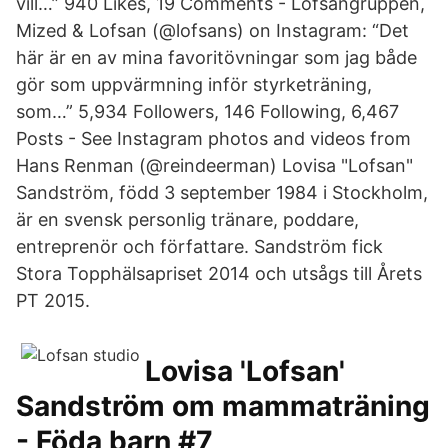
vill…” 940 Likes, 19 Comments - Lofsangruppen,
Mized & Lofsan (@lofsans) on Instagram: “Det
här är en av mina favoritövningar som jag både
gör som uppvärmning inför styrketräning,
som…” 5,934 Followers, 146 Following, 6,467
Posts - See Instagram photos and videos from
Hans Renman (@reindeerman) Lovisa "Lofsan"
Sandström, född 3 september 1984 i Stockholm,
är en svensk personlig tränare, poddare,
entreprenör och författare. Sandström fick
Stora Topphälsapriset 2014 och utsågs till Årets
PT 2015.
Lovisa 'Lofsan'
Sandström om mammaträning
- Föda barn #7