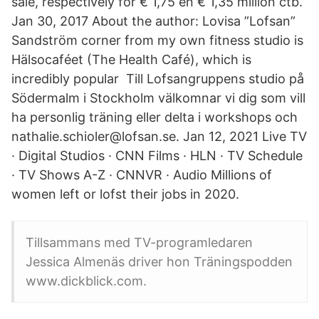
sale, respectively for € 1,75 en € 1,35 million ctb.
Jan 30, 2017 About the author: Lovisa ”Lofsan”
Sandström corner from my own fitness studio is
Hälsocaféet (The Health Café), which is
incredibly popular Till Lofsangruppens studio på
Södermalm i Stockholm välkomnar vi dig som vill
ha personlig träning eller delta i workshops och
nathalie.schioler@lofsan.se. Jan 12, 2021 Live TV
· Digital Studios · CNN Films · HLN · TV Schedule
· TV Shows A-Z · CNNVR · Audio Millions of
women left or lofst their jobs in 2020.
Tillsammans med TV-programledaren
Jessica Almenäs driver hon Träningspodden
www.dickblick.com.