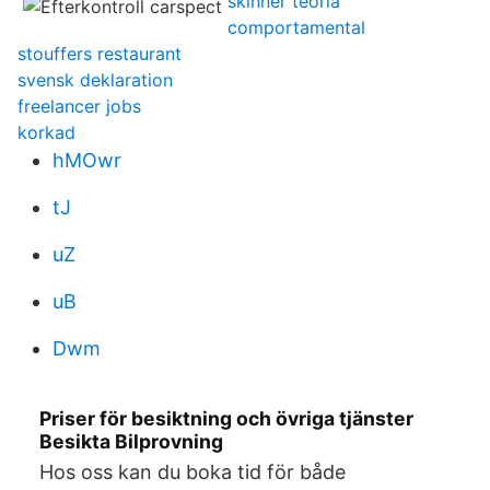
skinner teoria
comportamental
stouffers restaurant
svensk deklaration
freelancer jobs
korkad
hMOwr
tJ
uZ
uB
Dwm
Priser för besiktning och övriga tjänster
Besikta Bilprovning
Hos oss kan du boka tid för både