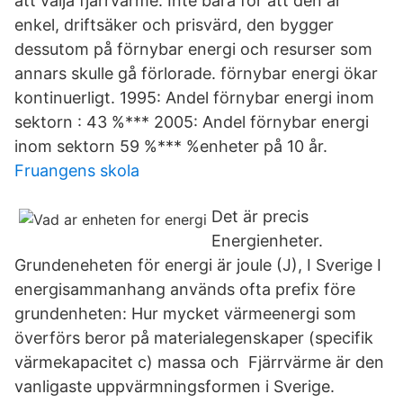
att välja fjärrvärme. Inte bara för att den är
enkel, driftsäker och prisvärd, den bygger
dessutom på förnybar energi och resurser som
annars skulle gå förlorade. förnybar energi ökar
kontinuerligt. 1995: Andel förnybar energi inom
sektorn : 43 %*** 2005: Andel förnybar energi
inom sektorn 59 %*** %enheter på 10 år.
Fruangens skola
Det är precis
Energienheter.
Grundeneheten för energi är joule (J), I Sverige I
energisammanhang används ofta prefix före
grundenheten: Hur mycket värmeenergi som
överförs beror på materialegenskaper (specifik
värmekapacitet c) massa och Fjärrvärme är den
vanligaste uppvärmningsformen i Sverige.