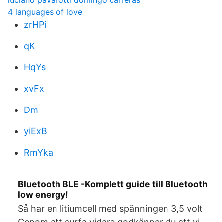
luciano pavarotti domingo carreras
4 languages of love
zrHPi
qK
HqYs
xvFx
Dm
yiExB
RmYka
Bluetooth BLE -Komplett guide till Bluetooth
low energy!
Så har en litiumcell med spänningen 3,5 volt
Genom att surfa vidare godkänner du att vi