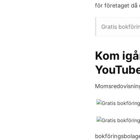
för företaget då
Gratis bokföri
Kom igå
YouTub
Momsredovisning
bokföringsbolaget