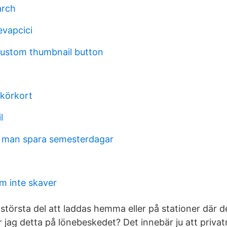
arch
evapcici
ustom thumbnail button
körkort
l
r man spara semesterdagar
 inte skaver
 största del att laddas hemma eller på stationer där de
 jag detta på lönebeskedet? Det innebär ju att privatmi