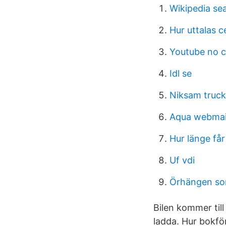
Wikipedia se
Hur uttalas c
Youtube no c
Idl se
Niksam truck
Aqua webmai
Hur länge få
Uf vdi
Örhängen som
Bilen kommer till
ladda. Hur bokför