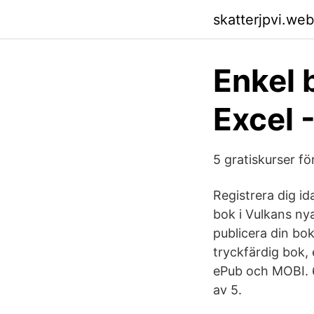
skatterjpvi.we
Enkel b
Excel -
5 gratiskurser fö
Registrera dig i
bok i Vulkans n
publicera din bo
tryckfärdig bok, e
ePub och MOBI. 6
av 5.