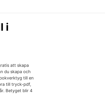
 i
ratis att skapa
an du skapa och
okverktyg till en
a till tryck-pdf,
. Betyget blir 4