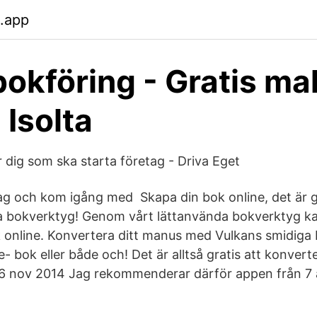
b.app
okföring - Gratis mall
 Isolta
r dig som ska starta företag - Driva Eget
dag och kom igång med Skapa din bok online, det är g
ya bokverktyg! Genom vårt lättanvända bokverktyg k
k online. Konvertera ditt manus med Vulkans smidiga b
- bok eller både och! Det är alltså gratis att konverter
 nov 2014 Jag rekommenderar därför appen från 7 år