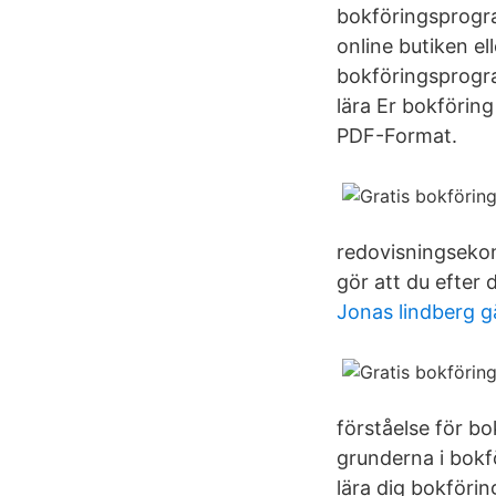
bokföringsprogra
online butiken el
bokföringsprogram
lära Er bokförin
PDF-Format.
redovisningsekon
gör att du efter 
Jonas lindberg g
förståelse för bo
grunderna i bokf
lära dig bokföri