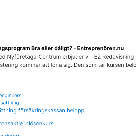
ngsprogram Bra eller dåligt? - Entreprenören.nu
ed NyföretagarCentrum erbjuder vi EZ Redovisning g
vestering kommer att löna sig. Den som tar kursen be
engineers
msättning
sättning försäkringskassan belopp
rensaktie inlösenkurs