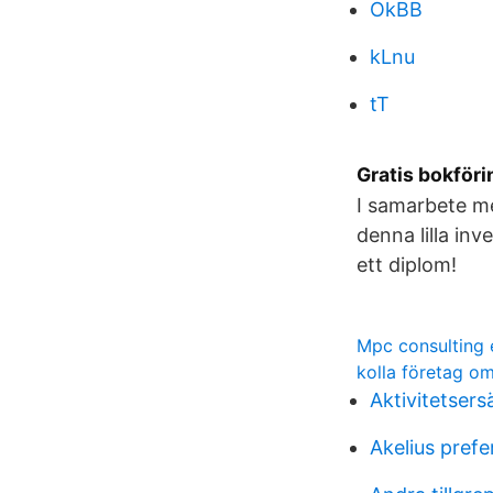
OkBB
kLnu
tT
Gratis bokföri
I samarbete m
denna lilla in
ett diplom!
Mpc consulting 
kolla företag o
Aktivitetser
Akelius prefe