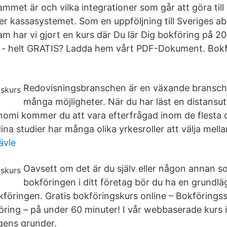
mmet är och vilka integrationer som går att göra till
ler kassasystemet. Som en uppföljning till Sveriges ab
 har vi gjort en kurs där Du lär Dig bokföring på 20 m
g - helt GRATIS? Ladda hem vårt PDF-Dokument. Bokf
Redovisningsbranschen är en växande bransch
många möjligheter. När du har läst en distansu
omi kommer du att vara efterfrågad inom de flesta 
dina studier har många olika yrkesroller att välja mella
ävle
Oavsett om det är du själv eller någon annan s
bokföringen i ditt företag bör du ha en grundl
kföringen. Gratis bokföringskurs online – Bokförings
öring – på under 60 minuter! I vår webbaserade kurs i
ngens grunder.