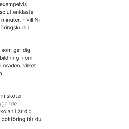
 exempelvis
solut enklaste
inuter. - Vill Ni
öringskurs i
 som ger dig
tbildning inom
områden, vilket
n.
om sköter
äggande
skolan Lär dig
 bokföring får du