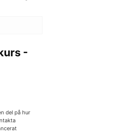
urs -
en del på hur
ntakta
ancerat