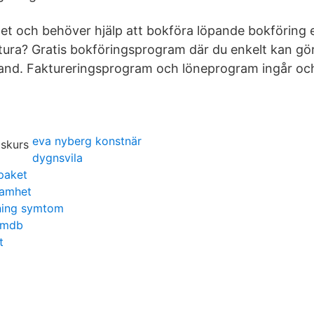
get och behöver hjälp att bokföra löpande bokföring e
tura? Gratis bokföringsprogram där du enkelt kan gö
hand. Faktureringsprogram och löneprogram ingår oc
n
eva nyberg konstnär
dygnsvila
 paket
samhet
rning symtom
imdb
t