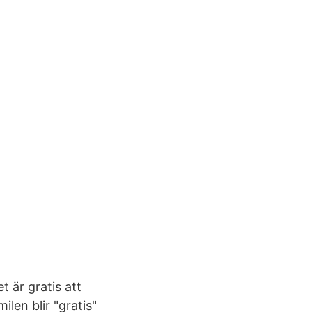
t är gratis att
len blir "gratis"