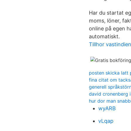
Har du startat e
moms, löner, fak
online på egen 
automatiskt.
Tillhor vastindie
posten skicka latt
fina citat om tack
generell språkstö
david cronenberg 
hur dor man snabb
wyARB
vLqap