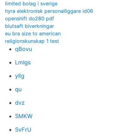
limited bolag i sverige
hyra elektronisk personalliggare id06
openshift do280 pdf
blutsaft biverkningar
eu bra size to american
religionskunskap 1 test
qBovu
Lmlgs
ylIg
qu
dvz
SMKW
SvFrU