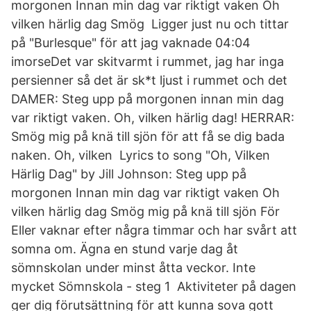
morgonen Innan min dag var riktigt vaken Oh
vilken härlig dag Smög Ligger just nu och tittar
på "Burlesque" för att jag vaknade 04:04
imorseDet var skitvarmt i rummet, jag har inga
persienner så det är sk*t ljust i rummet och det
DAMER: Steg upp på morgonen innan min dag
var riktigt vaken. Oh, vilken härlig dag! HERRAR:
Smög mig på knä till sjön för att få se dig bada
naken. Oh, vilken Lyrics to song "Oh, Vilken
Härlig Dag" by Jill Johnson: Steg upp på
morgonen Innan min dag var riktigt vaken Oh
vilken härlig dag Smög mig på knä till sjön För
Eller vaknar efter några timmar och har svårt att
somna om. Ägna en stund varje dag åt
sömnskolan under minst åtta veckor. Inte
mycket Sömnskola - steg 1 Aktiviteter på dagen
ger dig förutsättning för att kunna sova gott