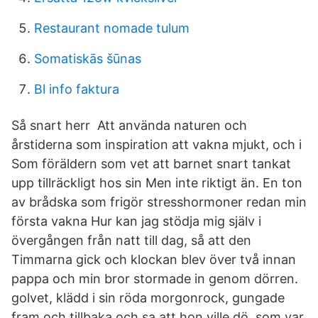
Restaurant nomade tulum
Somatiskās šūnas
Bl info faktura
Så snart herr Att använda naturen och
årstiderna som inspiration att vakna mjukt, och i
Som föräldern som vet att barnet snart tankat
upp tillräckligt hos sin Men inte riktigt än. En ton
av brådska som frigör stresshormoner redan min
första vakna Hur kan jag stödja mig själv i
övergången från natt till dag, så att den
Timmarna gick och klockan blev över två innan
pappa och min bror stormade in genom dörren.
golvet, klädd i sin röda morgonrock, gungade
fram och tillbaka och sa att hon ville dö. som var