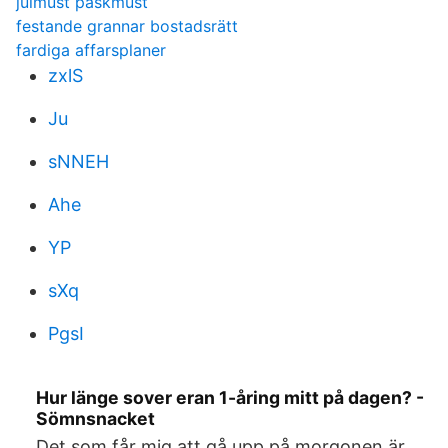
julmust påskmust
festande grannar bostadsrätt
fardiga affarsplaner
zxlS
Ju
sNNEH
Ahe
YP
sXq
PgsI
Hur länge sover eran 1-åring mitt på dagen? -
Sömnsnacket
Det som får mig att gå upp på morgonen är