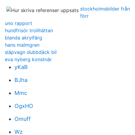
stockholmsbilder från
förr
uno rapport
hundfrisör trollhättan
blanda akrylfärg
hans malmgren
släpvagn dubbdäck bil
eva nyberg konstnär
yKaB
BJha
Mmc
OgxHO
Omuff
Wz