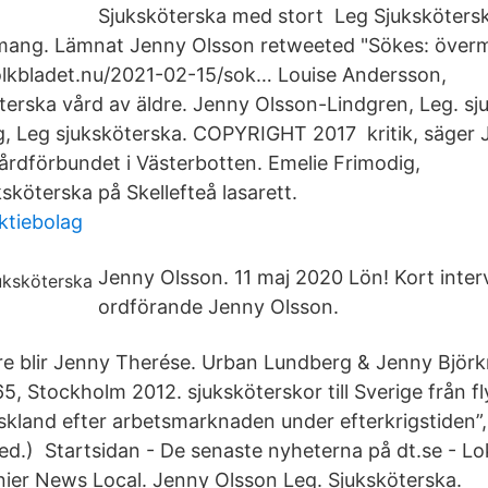
Sjuksköterska med stort Leg Sjuksköters
ang. Lämnat Jenny Olsson retweeted "Sökes: överm
olkbladet.nu/2021-02-15/sok… Louise Andersson,
öterska vård av äldre. Jenny Olsson-Lindgren, Leg. sj
, Leg sjuksköterska. COPYRIGHT 2017 kritik, säger 
årdförbundet i Västerbotten. Emelie Frimodig,
sköterska på Skellefteå lasarett.
ktiebolag
Jenny Olsson. 11 maj 2020 Lön! Kort inter
ordförande Jenny Olsson.
e blir Jenny Therése. Urban Lundberg & Jenny Björk
5, Stockholm 2012. sjuksköterskor till Sverige från fl
skland efter arbetsmarknaden under efterkrigstiden”,
d.) Startsidan - De senaste nyheterna på dt.se - Lo
nier News Local. Jenny Olsson Leg. Sjuksköterska.