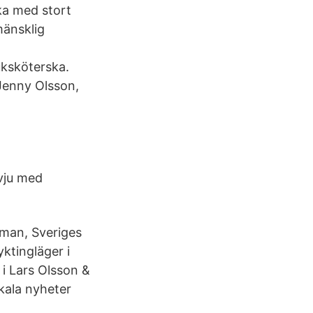
ka med stort
änsklig
uksköterska.
Jenny Olsson,
vju med
man, Sveriges
yktingläger i
 i Lars Olsson &
kala nyheter