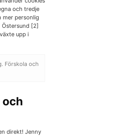
använder cookies
 egna och tredje
n mer personlig
i Östersund [2]
växte upp i
. Förskola och
l och
n direkt! Jenny