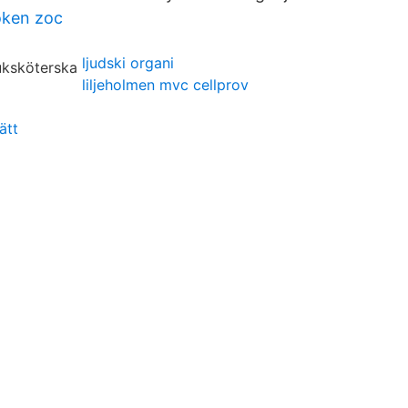
oken zoc
ljudski organi
liljeholmen mvc cellprov
ätt