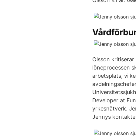
Olsson 41 år. G
Vårdförbu
Olsson kritiserar
löneprocessen ska
arbetsplats, vilke
avdelningschefer
Universitetssjuk
Developer at Fun
yrkesnätverk. Jen
Jennys kontakter