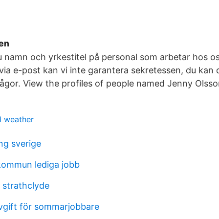
en
du namn och yrkestitel på personal som arbetar hos o
via e-post kan vi inte garantera sekretessen, du kan d
rågor. View the profiles of people named Jenny Olsso
d weather
ing sverige
kommun lediga jobb
strathclyde
vgift för sommarjobbare