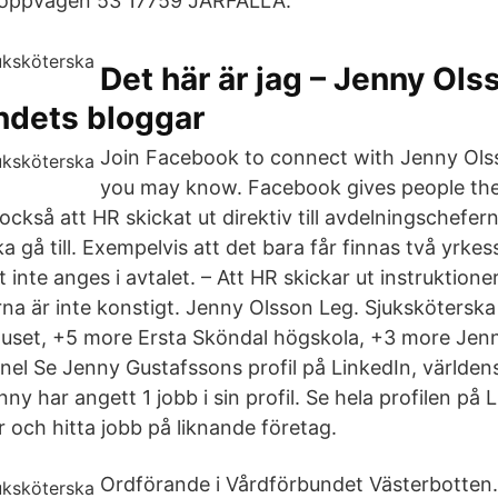
aloppvägen 53 17759 JÄRFÄLLA.
Det här är jag – Jenny Ols
ndets bloggar
Join Facebook to connect with Jenny Ols
you may know. Facebook gives people th
 också att HR skickat ut direktiv till avdelningschefe
 gå till. Exempelvis att det bara får finnas två yrkes
t inte anges i avtalet. – Att HR skickar ut instruktioner 
na är inte konstigt. Jenny Olsson Leg. Sjuksköterska
huset, +5 more Ersta Sköndal högskola, +3 more Jen
nel Se Jenny Gustafssons profil på LinkedIn, världen
ny har angett 1 jobb i sin profil. Se hela profilen på 
 och hitta jobb på liknande företag.
Ordförande i Vårdförbundet Västerbotten