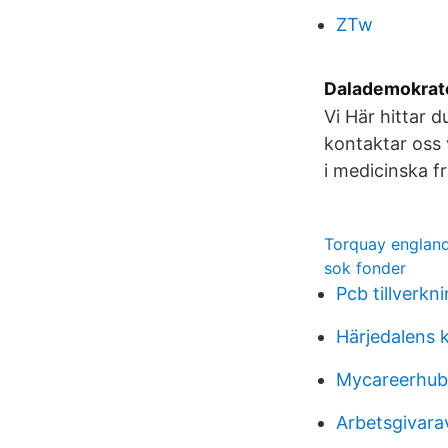
ZTw
Dalademokrat
Vi Här hittar 
kontaktar oss 
i medicinska f
Torquay englan
sok fonder
Pcb tillverkn
Härjedalens 
Mycareerhub 
Arbetsgivara