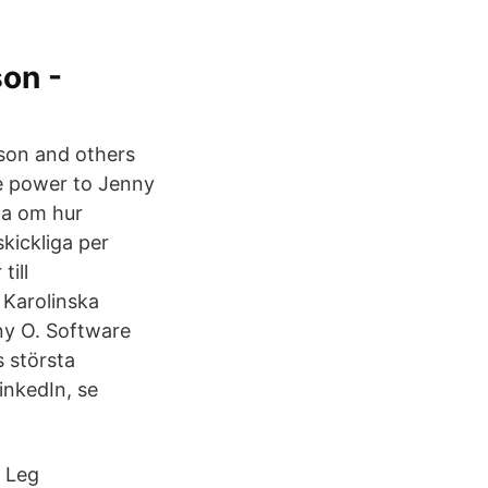
son -
son and others
e power to Jenny
rna om hur
skickliga per
till
 Karolinska
ny O. Software
s största
LinkedIn, se
. Leg