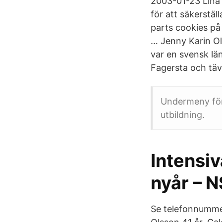
2003-01-23 Lina
för att säkerstäl
parts cookies på
… Jenny Karin Ols
var en svensk lä
Fagersta och täv
Undermeny för
utbildning.
Intensiv
nyår – 
Se telefonnummer