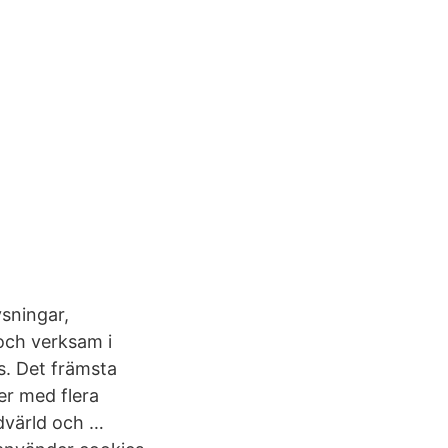
ysningar,
och verksam i
s. Det främsta
er med flera
dvärld och …