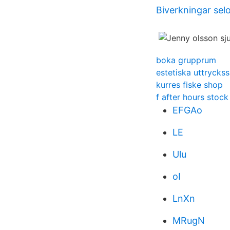
Biverkningar sel
boka grupprum
estetiska uttryckss
kurres fiske shop
f after hours stock
EFGAo
LE
Ulu
oI
LnXn
MRugN