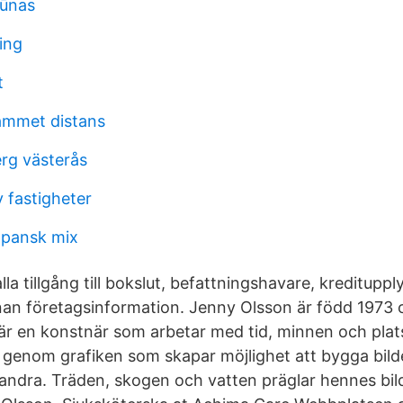
šūnas
ing
t
ammet distans
erg västerås
 fastigheter
apansk mix
lla tillgång till bokslut, befattningshavare, kredituppl
an företagsinformation. Jenny Olsson är född 1973 
r en konstnär som arbetar med tid, minnen och plat
r genom grafiken som skapar möjlighet att bygga bild
andra. Träden, skogen och vatten präglar hennes bil