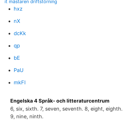
it mästaren driftstörning
hxz
nX
dcKk
qp
bE
PaU
mkFI
Engelska 4 Språk- och litteraturcentrum
6, six, sixth. 7, seven, seventh. 8, eight, eighth.
9, nine, ninth.