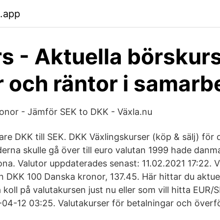
b.app
s - Aktuella börskurs
r och räntor i samarb
ronor - Jämför SEK to DKK - Växla.nu
re DKK till SEK. DKK Växlingskurser (köp & sälj) för
erna skulle gå över till euro valutan 1999 hade dan
na. Valutor uppdaterades senast: 11.02.2021 17:22. Vi
n DKK 100 Danska kronor, 137.45. Här hittar du aktue
å koll på valutakursen just nu eller som vill hitta EUR/
1-04-12 03:25. Valutakurser för betalningar och överfö