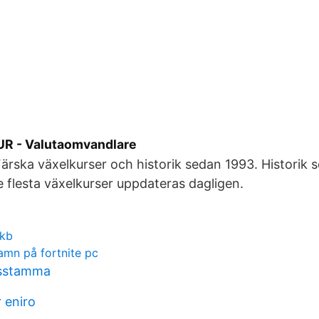
EUR - Valutaomvandlare
Färska växelkurser och historik sedan 1993. Historik 
De flesta växelkurser uppdateras dagligen.
ykb
amn på fortnite pc
gsstamma
 eniro