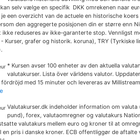
u kan selv vælge en specifik DKK omrekenen naar eu
d je een overzicht van de actuele en historische koer
ersom den aggregerte posisjonen din er større enn Niv
 ikke reduseres av ikke-garanterte stop. Vennligst m
 - Kurser, grafer og historik. koruna), TRY (Tyrkiske l
.
* Kursen avser 100 enheter av den aktuella valutan
valutakurser. Lista över världens valutor. Uppdate
 fördröjd med 15 minuter och levereras av Millistream
e
Valutakurser.dk indeholder information om valuta (
pund), forex, valutaomregner og valutakurs Nati
tsatte valutakurs mellem euro og kroner til at omre
il en pris i danske kroner. ECB offentliggør de aftalte 