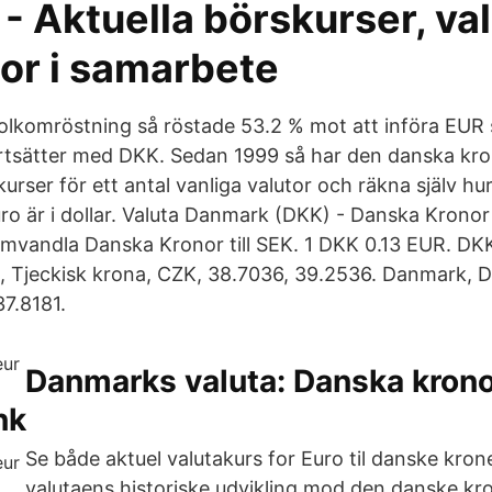
- Aktuella börskurser, va
tor i samarbete
olkomröstning så röstade 53.2 % mot att införa EUR s
rtsätter med DKK. Sedan 1999 så har den danska kro
 kurser för ett antal vanliga valutor och räkna själv h
ro är i dollar. Valuta Danmark (DKK) - Danska Kronor
mvandla Danska Kronor till SEK. 1 DKK 0.13 EUR. D
 Tjeckisk krona, CZK, 38.7036, 39.2536. Danmark, 
37.8181.
Danmarks valuta: Danska krono
nk
Se både aktuel valutakurs for Euro til danske kron
valutaens historiske udvikling mod den danske kro