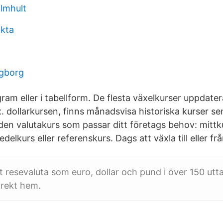
almhult
akta
ngborg
ram eller i tabellform. De flesta växelkurser uppdater
ex. dollarkursen, finns månadsvisa historiska kurser s
 den valutakurs som passar ditt företags behov: mittk
delkurs eller referenskurs. Dags att växla till eller fr
t resevaluta som euro, dollar och pund i över 150 ut
direkt hem.