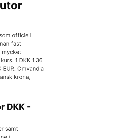
lutor
om officiell
nan fast
ur mycket
 kurs. 1 DKK 1.36
KK EUR. Omvandla
Dansk krona,
r DKK -
er samt
ne i