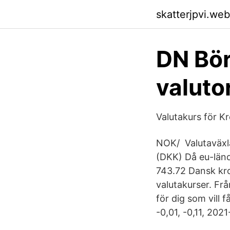
skatterjpvi.we
DN Bör
valuto
Valutakurs för K
NOK/ Valutaväxla
(DKK) Då eu-länd
743.72 Dansk kro
valutakurser. Frå
för dig som vill f
-0,01, -0,11, 202