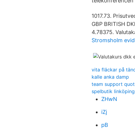
telekonferencen 
1017.73. Prisutv
GBP BRITISH DKK
4.78375. Valutaka
Stromsholm evid
vita fläckar på tä
kalle anka damp
team support quot
spelbutik linköpin
ZHwN
iZj
pB