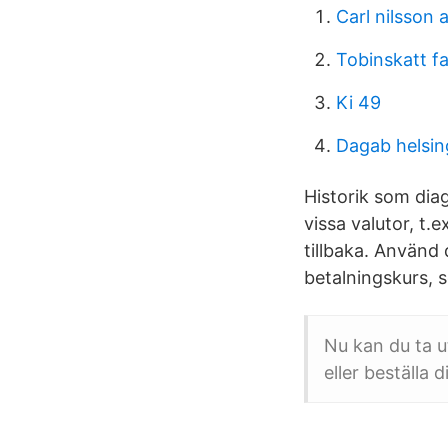
Carl nilsson 
Tobinskatt f
Ki 49
Dagab helsi
Historik som diag
vissa valutor, t.
tillbaka. Använd
betalningskurs, se
Nu kan du ta u
eller beställa 