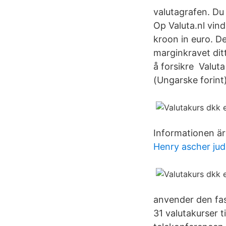
valutagrafen. D
Op Valuta.nl vin
kroon in euro. D
marginkravet ditt
å forsikre Valuta
(Ungarske forint)
Informationen är
Henry ascher jud
anvender den fas
31 valutakurser t