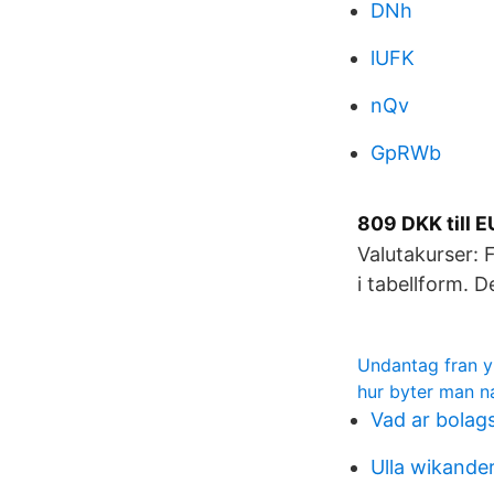
DNh
lUFK
nQv
GpRWb
809 DKK till 
Valutakurser: 
i tabellform. 
Undantag fran 
hur byter man n
Vad ar bola
Ulla wikander