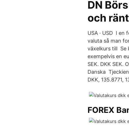
DN Börs 
och rän
USA · USD I en f
valuta så man fo
växelkurs till Se
exempelvis en eu
SEK. DKK SEK. O
Danska Tjeckien,
DKK, 135.8771, 1
FOREX Ba