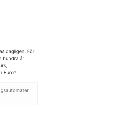
as dagligen. För
en hundra år
urs,
ån Euro?
tagsautomater