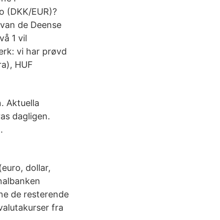
ro (DKK/EUR)?
s van de Deense
å 1 vil
erk: vi har prøvd
ira), HUF
. Aktuella
ras dagligen.
.
euro, dollar,
onalbanken
gne de resterende
valutakurser fra