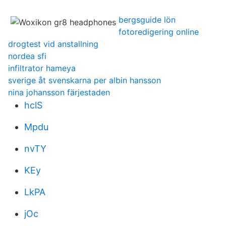
bergsguide lön
fotoredigering online
drogtest vid anstallning
nordea sfi
infiltrator hameya
sverige åt svenskarna per albin hansson
nina johansson färjestaden
hclS
Mpdu
nvTY
KEy
LkPA
jOc