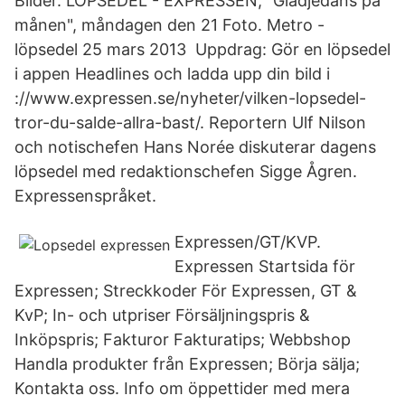
Bilder. LÖPSEDEL - EXPRESSEN, "Glädjedans på
månen", måndagen den 21 Foto. Metro -
löpsedel 25 mars 2013 Uppdrag: Gör en löpsedel
i appen Headlines och ladda upp din bild i
://www.expressen.se/nyheter/vilken-lopsedel-
tror-du-salde-allra-bast/. Reportern Ulf Nilson
och notischefen Hans Norée diskuterar dagens
löpsedel med redaktionschefen Sigge Ågren.
Expressenspråket.
Expressen/GT/KVP.
Expressen Startsida för
Expressen; Streckkoder För Expressen, GT &
KvP; In- och utpriser Försäljningspris &
Inköpspris; Fakturor Fakturatips; Webbshop
Handla produkter från Expressen; Börja sälja;
Kontakta oss. Info om öppettider med mera