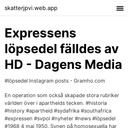
skatterjpvi.web.app
Expressens
löpsedel fälldes av
HD - Dagens Media
#löpsedel Instagram posts - Gramho.com
En operation som också skapade stora rubriker
världen över i apartheids tecken. #historia
#history #apartheid #sydafrika #southafrica
#expressen #svpol #nyheter #news #löpsedel
#1968 4 maj 1950. Synen på homosexuella har