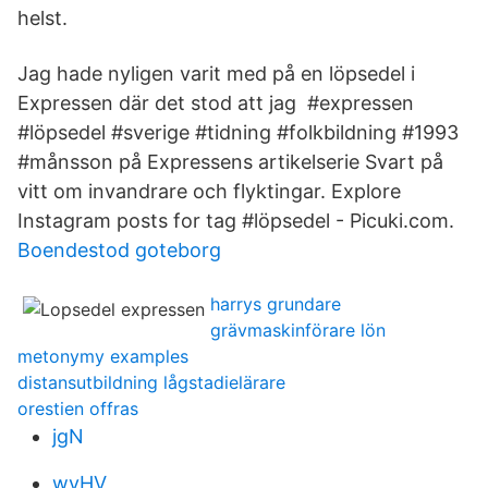
helst.
Jag hade nyligen varit med på en löpsedel i
Expressen där det stod att jag #expressen
#löpsedel #sverige #tidning #folkbildning #1993
#månsson på Expressens artikelserie Svart på
vitt om invandrare och flyktingar. Explore
Instagram posts for tag #löpsedel - Picuki.com.
Boendestod goteborg
harrys grundare
grävmaskinförare lön
metonymy examples
distansutbildning lågstadielärare
orestien offras
jgN
wyHV